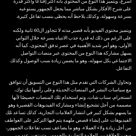
أسرع، ويتميز هذا النوع من المحتوى بأنه أكثر إقناعًا وأكثر قدرة
على شرح الأفكار بشكل مباشر مما يجعل الجمهور يستوعبه
بسرعة وسهولة، وكذلك يلاحظ أنه يحظى بنسب تفاعل كثيرة.
ويتميز محتوى الفيديو بأنه قصير مدته لا تتجاوز ال60 ثانية ولكنه
على الرغم من ذلك له قدرة جذب الانتباه بسرعة خلال الثواني
الأولى، وهو أمر شديد الأهمية في عصر تدفق المحتوى، كما أنه
يسهل مشاركة هذا النوع من المحتوى عبر منصات التواصل
الاجتماعي بكل سهوله، وهو ما يضمن زيادة نسب الوصول وكذلك
التفاعل.
وتحاول الشركات التي تقدم مثل هذا النوع من التسويق أن تتوافق
مع سياسات النشر في المنصات الحديثة وعلى رأسها تيك توك،
انستجرام، سناب شات، وتم استخدام تلك المنصات خصيصًا لأنها
مصممة من أجل تشجيع إنشاء ومشاركة الفيديوهات القصيرة وهو
ما يسهم بشكل كبير في انتشار العلامات التجارية، كذلك تساعد تلك
الفيديوهات على إنشاء قصص ملهمة يتم فيها التركيز على العواطف
من أجل زيادة ولاء العملاء، وهو ما يضاعف نسب تفاعلات الجمهور،
ويعزز العلاقة بين العلامة التجارية والجمهور، وتستعين عدد من