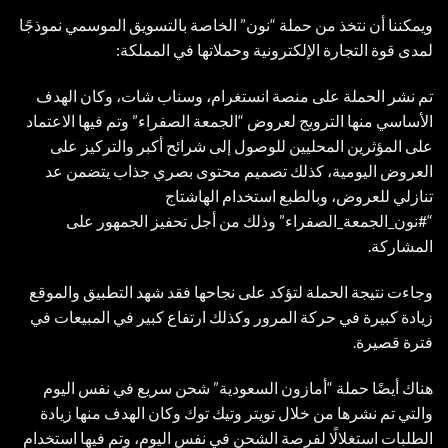
ويمكننا أن نتخذ من حملة “نون” الخاصة بالتسويق الموسمي نموذجًا
لمدى قوة التجارة الإلكترونية وحملاتها في المملكة:
تم نشر الحملة على منصة انستغرام، وسناب شات، وكان الهدف
الأساسي منها الترويج لعروض “الجمعة الصفراء” وتم فيها الاعتماد
على المؤثرين المحليين للوصول إلى شرائح أكبر والتركيز على
العروض اليومية، كذلك تصميم محتوى بصري جذاب يتضمن عد
تنازلي للعروض، وبالطبع استخدام الهاشتاج
“#نون_الجمعة_الصفراء” وذلك من أجل تحفيز الجمهور على
المشاركة.
وجاءت نتيجة الحملة لتؤكد على نجاحها فقد شهد التطبيق والموقع
زيادة كبيرة في حركة المرور وكذلك ارتفاع كبير في المبيعات في
فترة قصيرة.
هناك أيضًا حملة “أمازون السعودية” شحن سريع في نفس اليوم
والتي تم نشرها من خلال تويتر وتيك توك وكان الهدف منها زيادة
الطلبات استغلالًا لفرصة الشحن في نفس اليوم، وتم فيها استخدام