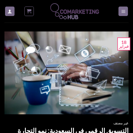
خطي
لمحتوى
18
فبراير
غير مصنف
التسويق الرقمي في السعودية: نمو التجارة